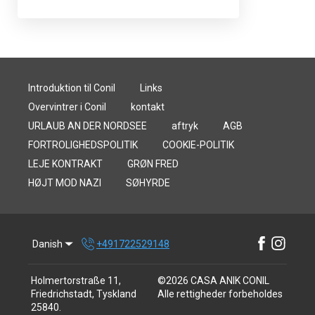
Introduktion til Conil
Links
Overvintrer i Conil
kontakt
URLAUB AN DER NORDSEE
aftryk
AGB
FORTROLIGHEDSPOLITIK
COOKIE-POLITIK
LEJE KONTRAKT
GRØN FRED
HØJT MOD NAZI
SØHYRDE
Danish
+491722529148
Holmertorstraße 11,
©
2026
CASA ANIK CONIL
Friedrichstadt, Tyskland
Alle rettigheder forbeholdes
25840
.