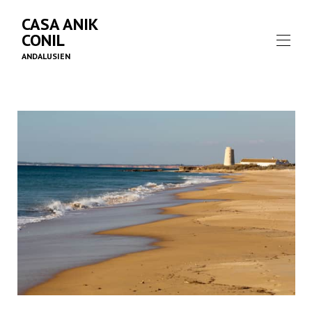
CASA ANIK
CONIL
ANDALUSIEN
Ferie i Spanien med en forskel
Bedømmelser
RÅDHUS
▾
CONIL DE LA FRONTERA
▾
Andalusien Atlanterhavskysten
Udflugter
vi